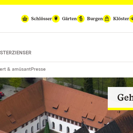
Schlösser
Gärten
Burgen
Klöster
STERZIENSER
ert & amüsant
Presse
Geh