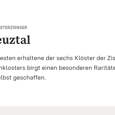
STERZIENSER
euztal
 besten erhaltene der sechs Klöster der Z
losters birgt einen besonderen Raritäte
lbst geschaffen.