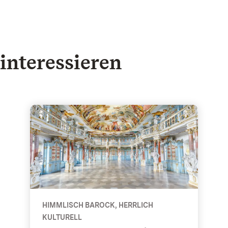
interessieren
hwaben & Ulm
Kloster Schussenried - Himmlisch Barock, herrlich
HIMMLISCH BAROCK, HERRLICH
KULTURELL