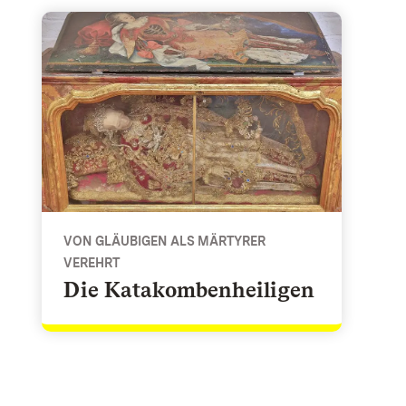
taltet
Die Katakombenheiligen - Von Gläubigen als Märtyrer 
VON GLÄUBIGEN ALS MÄRTYRER
VEREHRT
Die Katakombenheiligen