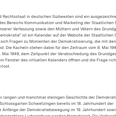
und Rechtsstaat in deutschen Südwesten sind ein ausgezeichn
 des Bereichs Kommunikation und Marketing der Staatlichen 
unserer Verfassung sowie den Müttern und Vätern des Grundg
emokratie“ ist ein Kalender auf der Website der Staatlichen 
n sich Fragen zu Momenten der Demokratisierung, die mit den
d. Die Kacheln stehen dabei für den Zeitraum vom 8. Mai 19
3. Mai 1949, dem Zeitpunkt der Verabschiedung des Grundge
in Fenster des virtuellen Kalenders öffnen und die Frage rich
rlost.
der langen und manchmal steinigen Geschichte der Demokrati
 Schlossgarten Schwetzingen bereits im 18. Jahrhundert der
ie Anfänge der Demokratiebewegung im 19. Jahrhundert sowi
sidenzschloss Ludwigsburg werden thematisiert. Die Verbrec