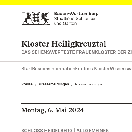
Zum Hauptinhalt springen
Kloster Heiligkreuztal
DAS SEHENSWERTESTE FRAUENKLOSTER DER ZI
Start
Besuchsinformation
Erlebnis Kloster
Wissensw
Presse
Pressemeldungen
Aktuell:
Pressemeldungen
Montag, 6. Mai 2024
SCHLOSS HEIDELBERG | ALLGEMEINES