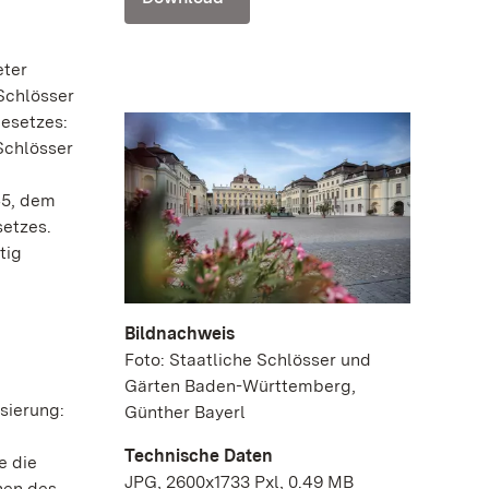
eter
Schlösser
esetzes:
Schlösser
45, dem
setzes.
tig
Bildnachweis
Foto: Staatliche Schlösser und
Gärten Baden-Württemberg,
sierung:
Günther Bayerl
Technische Daten
e die
JPG, 2600x1733 Pxl, 0.49 MB
hen des