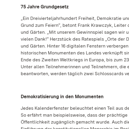
75 Jahre Grundgesetz
„Ein Dreivierteljahrhundert Freiheit, Demokratie 
Grund zum Feiern“, betont Frank Krawczyk, Leiter
und Gärten. „Mit unserem Gewinnspiel sagen wir 
vielen Dank!“ Herzstück des Ratespiels „Orte der D
und Gärten. Hinter 16 digitalen Fenstern verberge
historischen Monumenten des Landes verknüpft sin
Ende des Zweiten Weltkriegs in Europa, bis zum 2
Unter allen Teilnehmerinnen und Teilnehmern, die e
beantworten, werden täglich zwei Schlosscards ve
Demokratisierung in den Monumenten
Jedes Kalenderfenster beleuchtet einen Teil aus 
So erfährt man beispielsweise, dass der prächtige
Öffentlichkeit zugänglich gemacht wurde. Auch d
Einführung der konstitutionellen Monarchie im Re