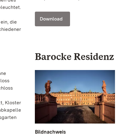
leuchtet.
Download
ein, die
chiedener
Barocke Residenz
hne
hloss
chloss
, Kloster
abkapelle
sgarten
Bildnachweis