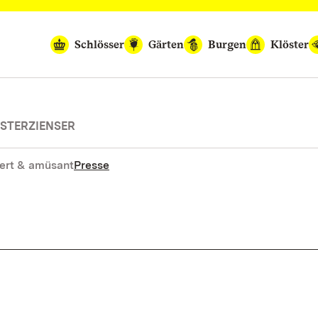
Schlösser
Gärten
Burgen
Klöster
STERZIENSER
ert & amüsant
Presse