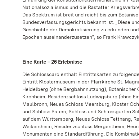
Nationalsozialismus und die Rastatter Kriegsverb
Das Spektrum ist breit und reicht bis zum Botanis
Bundesverfassungsgerichts bekannt ist. „Diese und
Geschichte der Demokratisierung zu erkunden und
Epochen auseinanderzusetzen“, so Frank Krawczyk
Eine Karte – 26 Erlebnisse
Die Schlosscard enthält Eintrittskarten zu folgen
Eintritt Klostermuseum in der Pfarrkirche St. Mag
Heidelberg (ohne Bergbahnnutzung), Botanischer G
Kirchheim, Residenzschloss Ludwigsburg (ohne Ein
Maulbronn, Neues Schloss Meersburg, Kloster Ochs
und Schloss Salem, Schloss und Schlossgarten Sch
auf dem Württemberg, Neues Schloss Tettnang, Re
Weikersheim, Residenzschloss Mergentheim, Heunebu
Monumenten eine Standardführung. Die Kombinatio