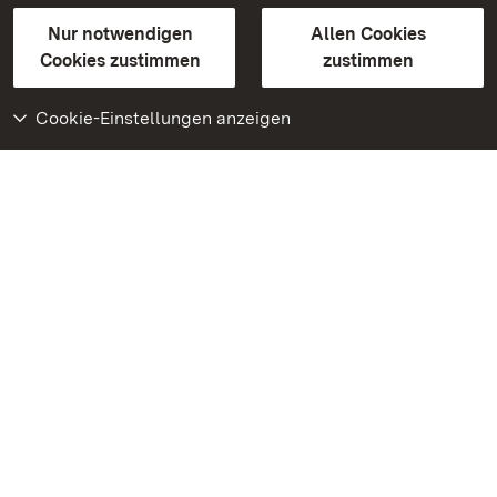
Gebärdensprache
Leichte Sprache
Erklärung zur Barrierefreiheit
Nur notwendigen
Allen Cookies
BITV-konform (geprüfte Seiten)
Cookies zustimmen
zustimmen
Cookie-Einstellungen anzeigen
Weiteres
Portal
Monumente
Besuchen Sie uns auf
Facebook
Besuchen Sie uns auf
Instagram
Besuchen Sie uns auf
Youtube
Lernen Sie unsere Apps
kennen
Google Play Store
App Store für iPhone