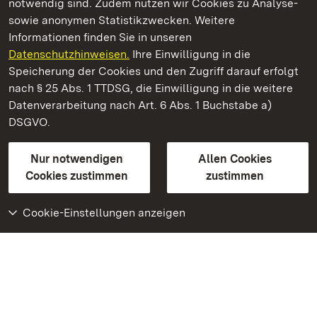
notwendig sind. Zudem nutzen wir Cookies zu Analyse-
sowie anonymen Statistikzwecken. Weitere
Informationen finden Sie in unseren
Datenschutzhinweisen.
Ihre Einwilligung in die
Kloster Heiligkreuztal
Speicherung der Cookies und den Zugriff darauf erfolgt
nach § 25 Abs. 1 TTDSG, die Einwilligung in die weitere
Staatliche Schlösser und Gärten Baden-Württemberg
Datenverarbeitung nach Art. 6 Abs. 1 Buchstabe a)
DSGVO.
Kontakt
FAQ
Impressum
Datenschutz
Gebärdensprache
Leichte Sprache
Erklärung zur Barrierefreiheit
Nur notwendigen
Allen Cookies
BITV-konform (geprüfte Seiten)
Cookies zustimmen
zustimmen
Cookie-Einstellungen anzeigen
Weiteres
Portal
Monumente
Besuchen Sie uns auf
Facebook
Besuchen Sie uns auf
Instagram