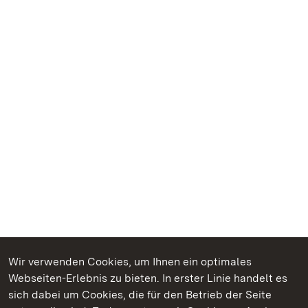
Wir verwenden Cookies, um Ihnen ein optimales
Webseiten-Erlebnis zu bieten. In erster Linie handelt es
Kommen. Staunen. Genießen.
sich dabei um Cookies, die für den Betrieb der Seite