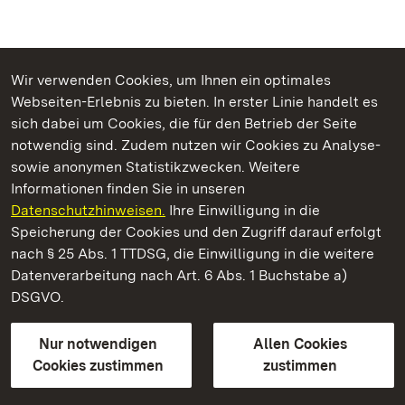
Wir verwenden Cookies, um Ihnen ein optimales
Webseiten-Erlebnis zu bieten. In erster Linie handelt es
Kommen. Staunen. Genießen.
sich dabei um Cookies, die für den Betrieb der Seite
notwendig sind. Zudem nutzen wir Cookies zu Analyse-
sowie anonymen Statistikzwecken. Weitere
Informationen finden Sie in unseren
Datenschutzhinweisen.
Ihre Einwilligung in die
Kloster Heiligkreuztal
Speicherung der Cookies und den Zugriff darauf erfolgt
nach § 25 Abs. 1 TTDSG, die Einwilligung in die weitere
Staatliche Schlösser und Gärten Baden-Württemberg
Datenverarbeitung nach Art. 6 Abs. 1 Buchstabe a)
DSGVO.
Kontakt
FAQ
Impressum
Datenschutz
Gebärdensprache
Leichte Sprache
Erklärung zur Barrierefreiheit
Nur notwendigen
Allen Cookies
BITV-konform (geprüfte Seiten)
Cookies zustimmen
zustimmen