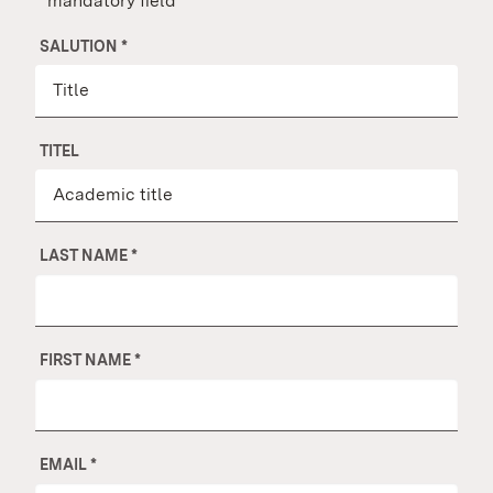
* mandatory field
SALUTION
*
TITEL
LAST NAME
*
FIRST NAME
*
EMAIL
*