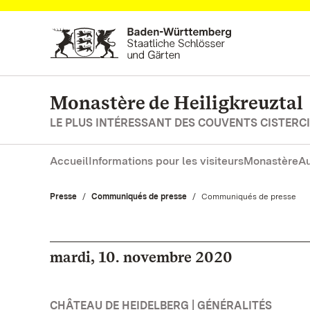
Vers la page d’accueil
Monastère de Heiligkreuztal
LE PLUS INTÉRESSANT DES COUVENTS CISTERC
Accueil
Informations pour les visiteurs
Monastère
Au
Presse
Communiqués de presse
Actuel:
Communiqués de presse
mardi, 10. novembre 2020
CHÂTEAU DE HEIDELBERG | GÉNÉRALITÉS