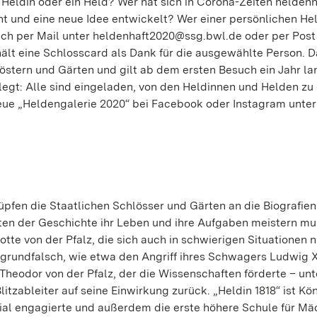
e Heldin oder ein Held? Wer hat sich in Corona-Zeiten heldenh
t und eine neue Idee entwickelt? Wer einer persönlichen He
ch per Mail unter heldenhaft2020@ssg.bwl.de oder per Post
ält eine Schlosscard als Dank für die ausgewählte Person. D
löstern und Gärten und gilt ab dem ersten Besuch ein Jahr la
elegt: Alle sind eingeladen, von den Heldinnen und Helden zu
neue „Heldengalerie 2020“ bei Facebook oder Instagram unter
pfen die Staatlichen Schlösser und Gärten an die Biografien
kten der Geschichte ihr Leben und ihre Aufgaben meistern mu
lotte von der Pfalz, die sich auch in schwierigen Situationen n
 grundfalsch, wie etwa den Angriff ihres Schwagers Ludwig X
l Theodor von der Pfalz, der die Wissenschaften förderte – unt
tzableiter auf seine Einwirkung zurück. „Heldin 1818“ ist Kön
zial engagierte und außerdem die erste höhere Schule für M