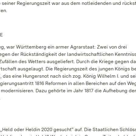
e seiner Regierungszeit war aus dem notleidenden und rücks
den.
E
eg, war Württemberg ein armer Agrarstaat: Zwei von drei
gen der Rückständigkeit der landwirtschaftlichen Kenntnis
ufällen des Wetters ausgeliefert. Durch die Kriege gegen d
schaft ausgelaugt. Die Regierungszeit des jungen Königs b
das eine Hungersnot nach sich zog. König Wilhelm I. und se
ierungsantritt 1816 Reformen in allen Bereichen auf den Weg
 modernisieren. Dazu gehörte im Jahr 1817 die Aufhebung de
.
n „Held oder Heldin 2020 gesucht“ auf. Die Staatlichen Schlös