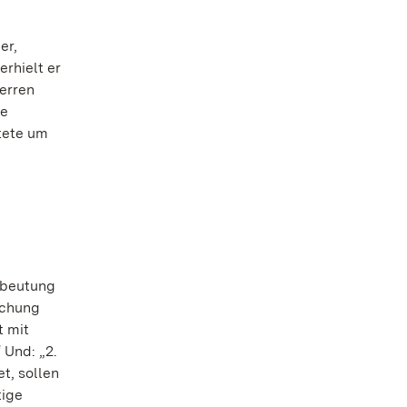
er,
erhielt er
erren
te
tete um
sbeutung
ichung
t mit
 Und: „2.
t, sollen
tige