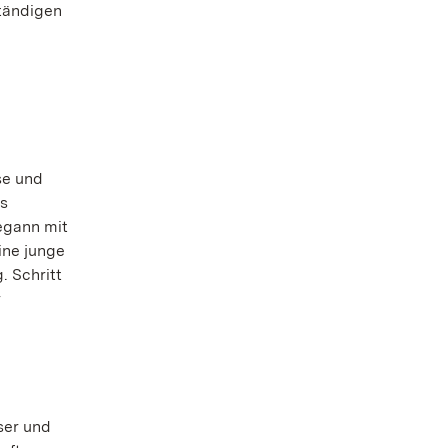
tändigen
se und
as
egann mit
ine junge
. Schritt
r
ser und