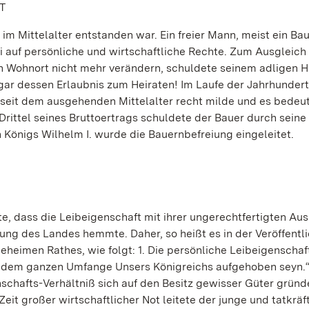
T
im Mittelalter entstanden war. Ein freier Mann, meist ein Bau
i auf persönliche und wirtschaftliche Rechte. Zum Ausgleich 
en Wohnort nicht mehr verändern, schuldete seinem adligen H
gar dessen Erlaubnis zum Heiraten! Im Laufe der Jahrhunder
seit dem ausgehenden Mittelalter recht milde und es bedeu
Drittel seines Bruttoertrags schuldete der Bauer durch seine
 Königs Wilhelm I. wurde die Bauernbefreiung eingeleitet.
e, dass die Leibeigenschaft mit ihrer ungerechtfertigten Au
lung des Landes hemmte. Daher, so heißt es in der Veröffentl
heimen Rathes, wie folgt: 1. Die persönliche Leibeigenschaf
 in dem ganzen Umfange Unsers Königreichs aufgehoben seyn.“
schafts-Verhältniß sich auf den Besitz gewisser Güter gründe
Zeit großer wirtschaftlicher Not leitete der junge und tatkräf