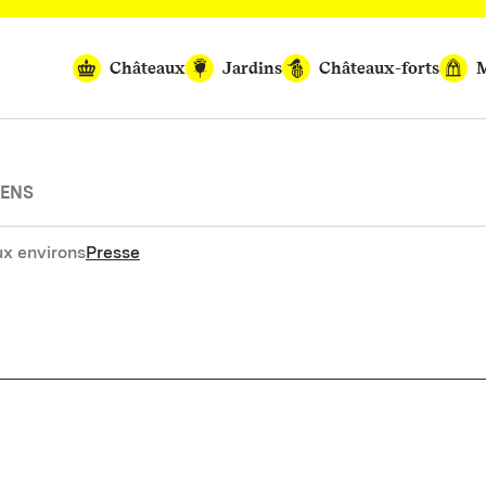
Châteaux
Jardins
Châteaux-forts
M
IENS
x environs
Presse