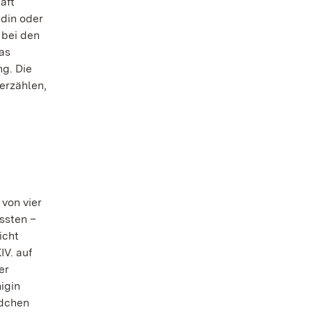
aft
ldin oder
 bei den
as
ng. Die
 erzählen,
 von vier
ssten –
icht
IV. auf
er
igin
ädchen