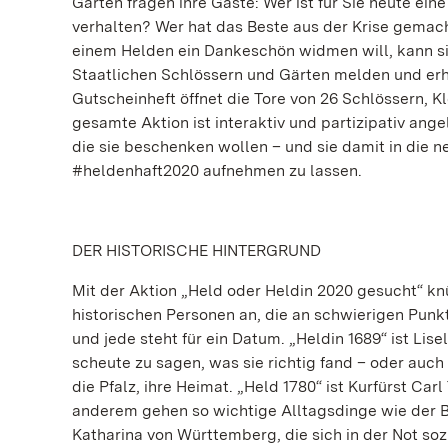
Gärten fragen ihre Gäste: Wer ist für Sie heute ein
verhalten? Wer hat das Beste aus der Krise gemach
einem Helden ein Dankeschön widmen will, kann si
Staatlichen Schlössern und Gärten melden und erh
Gutscheinheft öffnet die Tore von 26 Schlössern, K
gesamte Aktion ist interaktiv und partizipativ ang
die sie beschenken wollen – und sie damit in die 
#heldenhaft2020 aufnehmen zu lassen.
DER HISTORISCHE HINTERGRUND
Mit der Aktion „Held oder Heldin 2020 gesucht“ knü
historischen Personen an, die an schwierigen Pun
und jede steht für ein Datum. „Heldin 1689“ ist Lise
scheute zu sagen, was sie richtig fand – oder auch
die Pfalz, ihre Heimat. „Held 1780“ ist Kurfürst Car
anderem gehen so wichtige Alltagsdinge wie der Bli
Katharina von Württemberg, die sich in der Not so