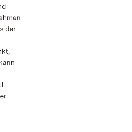
nd
Rahmen
s der
kt,
 kann
d
er